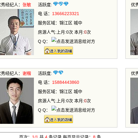
优秀经纪人：
张敏
活跃度:
优
电 话：
13666223321
服务区域：锦江区 城中
房源人气:上月:0次 本月:
0
次
Q Q：
优秀经纪人：
谢楷
活跃度:
优
电 话：
15884443860
服务区域：锦江区 城中
房源人气:上月:0次 本月:
0
次
Q Q：
页次：
1/1
共
4
条记录 每页显示记录：
8
条