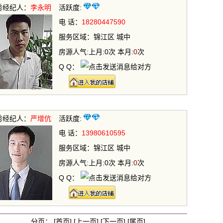
秀经纪人：
李永明
活跃度:
电 话：
18280447590
服务区域：锦江区 城中
房源人气:上月:0次 本月:
0
次
Q Q：
秀经纪人：
严增伉
活跃度:
电 话：
13980610595
服务区域：锦江区 城中
房源人气:上月:0次 本月:
0
次
Q Q：
分页：
[首页]
[上一页]
[下一页]
[尾页]