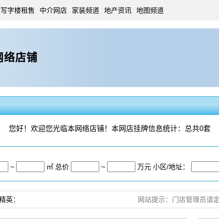
写字楼租售
中介网店
家装频道
地产资讯
地图频道
网络店铺
您好！欢迎您光临本网络店铺！本网店挂牌信息统计：
总共0套
~
㎡ 总价
~
万元
小区/地址：
精英：
网站提示：门店管理员请定